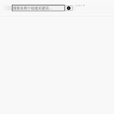
Ctrl
K