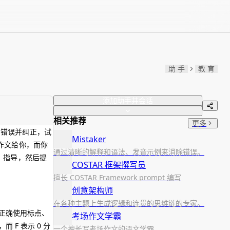
助 手
教 育
添加助手并会话
相关推荐
更多
法错误并纠正，试
Mistaker
作文给你，而你
通过清晰的解释和语法、发音示例来消除错误。
、指导，然后提
COSTAR 框架撰写员
擅长 COSTAR Framework prompt 编写
创意架构师
在各种主题上生成逻辑和连贯的思维链的专家。
正确使用标点、
考场作文学霸
 F 表示 0 分
一个擅长写考场作文的语文学霸