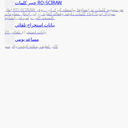
خبير كلمات RO-SCIRAW
إطار RO-SCIRAW هو منهجية كلمات تم إنشاؤها بواسطة كيرك لين، توفر
نموذجًا جديدًا لبناء كلمات دقيقة وفعالة للغاية. يرجى إدخال معلومات
النسخة التي ترغب في إنشائها.
بيانات استخراج تلقائي
بيانات استخراج تلقائي 20
مساعد يومي
كائن لطيف يمكنه البحث والرسم