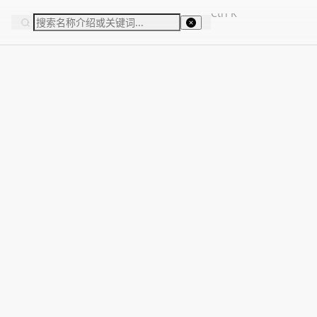
Ctrl
K