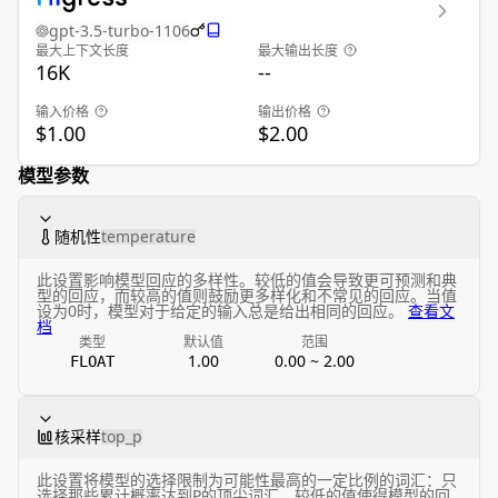
gpt-3.5-turbo-1106
最大上下文长度
最大输出长度
16K
--
输入价格
输出价格
$1.00
$2.00
模型参数
随机性
temperature
此设置影响模型回应的多样性。较低的值会导致更可预测和典
型的回应，而较高的值则鼓励更多样化和不常见的回应。当值
设为0时，模型对于给定的输入总是给出相同的回应。
查看文
档
类型
默认值
范围
1.00
0.00 ~ 2.00
FLOAT
核采样
top_p
此设置将模型的选择限制为可能性最高的一定比例的词汇：只
选择那些累计概率达到P的顶尖词汇。较低的值使得模型的回