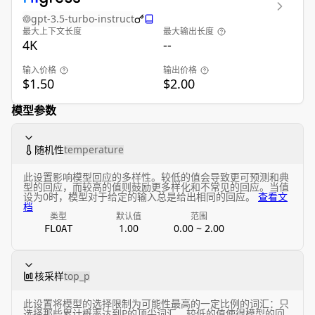
gpt-3.5-turbo-instruct
最大上下文长度
最大输出长度
4K
--
输入价格
输出价格
$1.50
$2.00
模型参数
随机性
temperature
此设置影响模型回应的多样性。较低的值会导致更可预测和典
型的回应，而较高的值则鼓励更多样化和不常见的回应。当值
设为0时，模型对于给定的输入总是给出相同的回应。
查看文
档
类型
默认值
范围
1.00
0.00 ~ 2.00
FLOAT
核采样
top_p
此设置将模型的选择限制为可能性最高的一定比例的词汇：只
选择那些累计概率达到P的顶尖词汇。较低的值使得模型的回