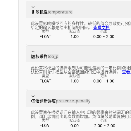
随机性
temperature
此设置影响模型回应的多样性。较低的值会导致更可预
给定的输入总是给出相同的回应。
查看文档
类型
默认值
范围
1.00
0.00 ~ 2.00
FLOAT
核采样
top_p
此设置将模型的选择限制为可能性最高的一定比例的词
认设置则允许模型从全部范围的词汇中进行选择。
查看
类型
默认值
范围
1.00
0.00 ~ 1.00
FLOAT
话题新鲜度
presence_penalty
此设置旨在根据词汇在输入中出现的频率来控制词汇的
例。词汇惩罚随出现次数而增加。负值将鼓励重复使用
类型
默认值
范围
0.00
-2.00 ~ 2.00
FLOAT