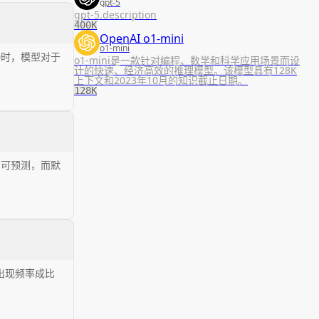
gpt-5
gpt-5.description
400K
OpenAI o1-mini
o1-mini
0时，模型对于
o1-mini是一款针对编程、数学和科学应用场景而设
计的快速、经济高效的推理模型。该模型具有128K
上下文和2023年10月的知识截止日期。
128K
加可预测，而默
出现频率成比