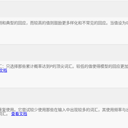
测和典型的回应，而较高的值则鼓励更多样化和不常见的回应。当值设为
汇：只选择那些累计概率达到P的顶尖词汇。较低的值使得模型的回应更
文档
重复使用。它尝试较少使用那些在输入中出现较多的词汇，其使用频率与
词汇。
查看文档