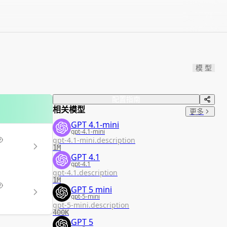
模 型
配置指南
相关模型
更多
GPT 4.1-mini
gpt-4.1-mini
gpt-4.1-mini.description
1M
GPT 4.1
gpt-4.1
gpt-4.1.description
1M
GPT 5 mini
gpt-5-mini
gpt-5-mini.description
400K
GPT 5