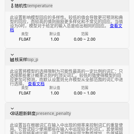
随机性
temperature
此设置影响模型回应的多样性。较低的值会导致更可预测和典
型的回应，而较高的值则鼓励更多样化和不常见的回应。当值
设为0时，模型对于给定的输入总是给出相同的回应。
查看文
档
类型
默认值
范围
1.00
0.00 ~ 2.00
FLOAT
核采样
top_p
此设置将模型的选择限制为可能性最高的一定比例的词汇：只
选择那些累计概率达到P的顶尖词汇。较低的值使得模型的回
应更加可预测，而默认设置则允许模型从全部范围的词汇中进
行选择。
查看文档
类型
默认值
范围
1.00
0.00 ~ 1.00
FLOAT
话题新鲜度
presence_penalty
此设置旨在根据词汇在输入中出现的频率来控制词汇的重复使
用。它尝试较少使用那些在输入中出现较多的词汇，其使用频
率与出现频率成比例。词汇惩罚随出现次数而增加。负值将鼓