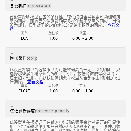
随机性
temperature
此设置影响模型回应的多样性。较低的值会导致更可预测和典
型的回应，而较高的值则鼓励更多样化和不常见的回应。当值
设为0时，模型对于给定的输入总是给出相同的回应。
查看文
档
类型
默认值
范围
1.00
0.00 ~ 2.00
FLOAT
核采样
top_p
此设置将模型的选择限制为可能性最高的一定比例的词汇：只
选择那些累计概率达到P的顶尖词汇。较低的值使得模型的回
应更加可预测，而默认设置则允许模型从全部范围的词汇中进
行选择。
查看文档
类型
默认值
范围
1.00
0.00 ~ 1.00
FLOAT
话题新鲜度
presence_penalty
此设置旨在根据词汇在输入中出现的频率来控制词汇的重复使
用。它尝试较少使用那些在输入中出现较多的词汇，其使用频
率与出现频率成比例。词汇惩罚随出现次数而增加。负值将鼓