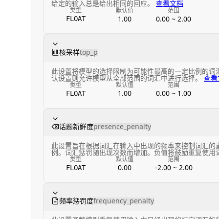
给定的输入总是给出相同的回应。
查看文档
类型
默认值
范围
1.00
0.00 ~ 2.00
FLOAT
核采样
top_p
此设置将模型的选择限制为可能性最高的一定比例的词
认设置则允许模型从全部范围的词汇中进行选择。
查看
类型
默认值
范围
1.00
0.00 ~ 1.00
FLOAT
话题新鲜度
presence_penalty
此设置旨在根据词汇在输入中出现的频率来控制词汇的
例。词汇惩罚随出现次数而增加。负值将鼓励重复使用
类型
默认值
范围
0.00
-2.00 ~ 2.00
FLOAT
频率惩罚度
frequency_penalty