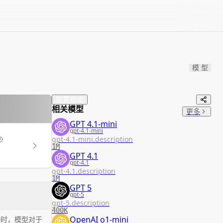
模 型
配置指南
相关模型
更多
GPT 4.1-mini
gpt-4.1-mini
gpt-4.1-mini.description
1M
GPT 4.1
gpt-4.1
gpt-4.1.description
1M
GPT 5
gpt-5
gpt-5.description
400K
OpenAI o1-mini
0时，模型对于