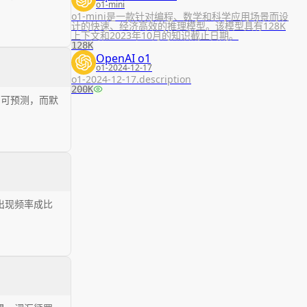
o1-mini
o1-mini是一款针对编程、数学和科学应用场景而设
计的快速、经济高效的推理模型。该模型具有128K
上下文和2023年10月的知识截止日期。
128K
OpenAI o1
o1-2024-12-17
o1-2024-12-17.description
200K
加可预测，而默
出现频率成比