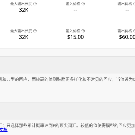
最大输出长度
输入价格
输出价格
32K
--
--
最大输出长度
输入价格
输出价格
32K
$15.00
$60.0
测和典型的回应，而较高的值则鼓励更多样化和不常见的回应。当值设为
汇：只选择那些累计概率达到P的顶尖词汇。较低的值使得模型的回应更
文档