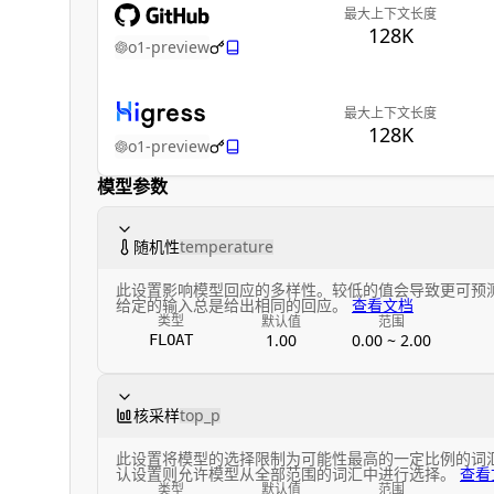
最大上下文长度
128K
o1-preview
最大上下文长度
128K
o1-preview
模型参数
随机性
temperature
此设置影响模型回应的多样性。较低的值会导致更可预
给定的输入总是给出相同的回应。
查看文档
类型
默认值
范围
1.00
0.00 ~ 2.00
FLOAT
核采样
top_p
此设置将模型的选择限制为可能性最高的一定比例的词
认设置则允许模型从全部范围的词汇中进行选择。
查看
类型
默认值
范围