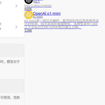
gpt-5
gpt-5.description
400K
OpenAI o1-mini
o1-mini
o1-mini是一款针对编程、数学和科学应用场景而设
计的快速、经济高效的推理模型。该模型具有128K
上下文和2023年10月的知识截止日期。
0
128K
0时，模型对于
加可预测，而默