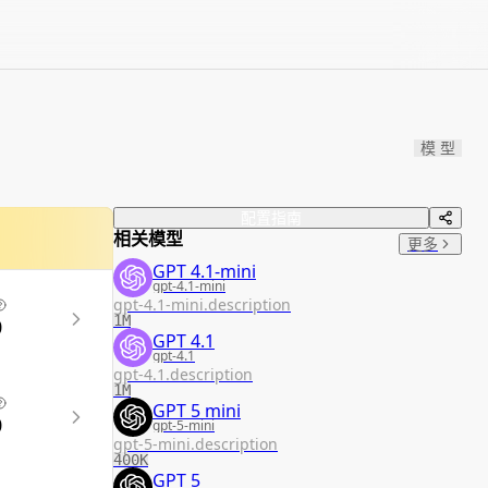
模 型
配置指南
相关模型
更多
GPT 4.1-mini
gpt-4.1-mini
gpt-4.1-mini.description
1M
0
GPT 4.1
gpt-4.1
gpt-4.1.description
1M
GPT 5 mini
0
gpt-5-mini
gpt-5-mini.description
400K
GPT 5