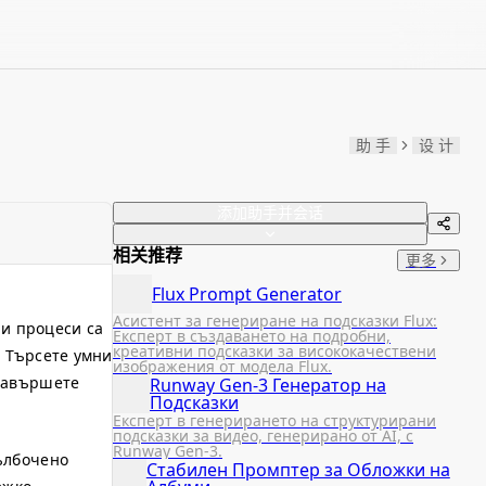
助 手
设 计
添加助手并会话
相关推荐
更多
Flux Prompt Generator
Асистент за генериране на подсказки Flux:
ни процеси са
Експерт в създаването на подробни,
креативни подсказки за висококачествени
. Търсете умни
изображения от модела Flux.
 Завършете
Runway Gen-3 Генератор на
Подсказки
Експерт в генерирането на структурирани
подсказки за видео, генерирано от AI, с
Runway Gen-3.
дълбочено
Стабилен Промптер за Обложки на