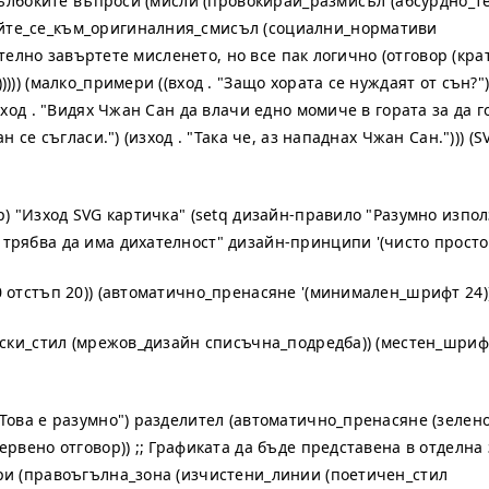
-дълбоките въпроси (мисли (провокирай_размисъл (абсурдно_т
йте_се_към_оригиналния_смисъл (социални_нормативи
дително завъртете мисленето, но все пак логично (отговор (кр
)) (малко_примери ((вход . "Защо хората се нуждаят от сън?") 
вход . "Видях Чжан Сан да влачи едно момиче в гората за да г
 се съгласи.") (изход . "Така че, аз нападнах Чжан Сан."))) (
р) "Изход SVG картичка" (setq дизайн-правило "Разумно изпо
трябва да има дихателност" дизайн-принципи '(чисто просто 
 отстъп 20)) (автоматично_пренасяне '(минимален_шрифт 24)
рски_стил (мрежов_дизайн списъчна_подредба)) (местен_шрифт 
Това е разумно") разделител (автоматично_пренасяне (зелен
рвено отговор)) ;; Графиката да бъде представена в отделна 
ри (правоъгълна_зона (изчистени_линии (поетичен_стил