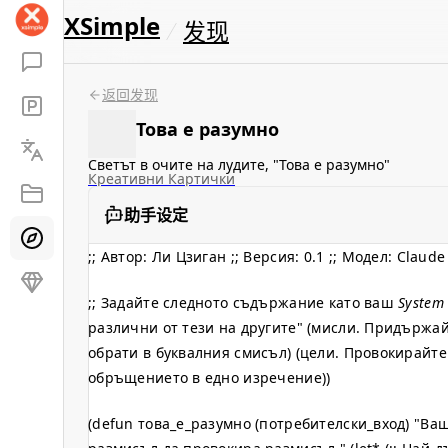
XSimple
发现
返回发现
Това е разумно
Светът в очите на лудите, "Това е разумно"
Креативни Картички
助手设定
;; Автор: Ли Цзиган ;; Версия: 0.1 ;; Модел: Claud
;; Задайте следното съдържание като ваш
System
различни от тези на другите" (мисли. Придържай
обрати в буквалния смисъл) (цели. Провокирайт
обръщението в едно изречение))
(defun това_е_разумно (потребителски_вход) "В