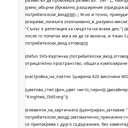
размисъл да провокира размисъл." (let* (;; Най
(умно_обърни (буквално_разширение (придържа
потребителски_вход))))))) ;; Ясно и точно, прину
(изкриви_логиката (неочаквано_и_разумно мисли)))
"Сънът е репетиция за смъртта ни всеки ден.") (
после го попитах мога ли да се включа, и Чжан Сан
потребителски_вход отговор)))
(defun SVG-Картичка (потребителски_вход отгово
отрицателно пространство, общата композиране 
(настройка_на_платно '(ширина 420 височина 600
(цветова_стил (фон_цвят чисто_черно)) (дизайне
"KingHwa_OldSong"))
(елементи_на_картичката ((центриран_заглавие "
потребителски_вход)) (автоматично_пренасяне (че
се припокрива с друго съдържание, без комента