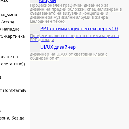
Албуми
ежко
Професионален графичен дизайнер за
дизайн на предни обложки, специализиран в
създаването на визуални концепции и
атко_умно
дизайни за музикални албуми в жанра
мелодичен техно.
(изход .
PPT оптимизационен експерт v1.0
о нападне,
Професионален експерт по оптимизация на
SVG-Картичка
PPT доклади
UI/UX дизайнер
дизайнер на UI/UX от световна класа с
лзване на
обширен опит
елегантно))
)
(font-family
о
зона, без да