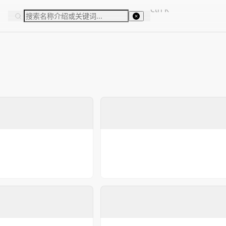
Ctrl
K