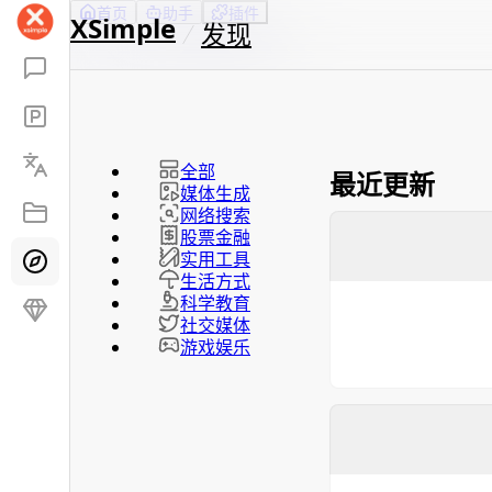
首页
助手
插件
XSimple
发现
全部
最近更新
媒体生成
网络搜索
股票金融
实用工具
生活方式
科学教育
社交媒体
游戏娱乐