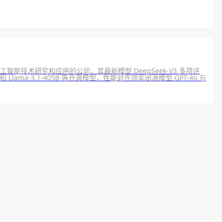
人工智能技术研究和应用的公司，其最新模型 DeepSeek-V3 多项评
 和 Llama-3.1-405B 等开源模型，性能对齐领军闭源模型 GPT-4o 与