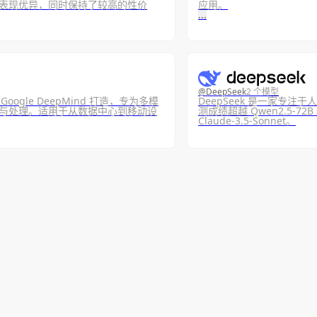
项评估中表现优异，同时保持了较高的性价
应用。
...
@
DeepSeek
2 个模型
Google DeepMind 打造，专为多模
DeepSeek 是一家专注于
与处理。适用于从数据中心到移动设
测成绩超越 Qwen2.5-72B
Claude-3.5-Sonnet。