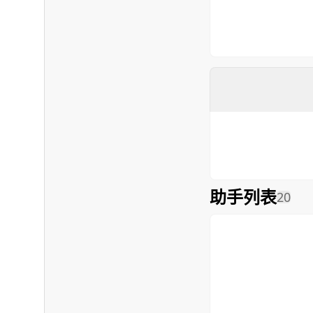
助手列表
20