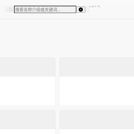
Ctrl
K