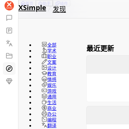
首页
助手
插件
XSimple
发现
全部
最近更新
学术
职业
文案
设计
教育
情感
娱乐
游戏
通用
生活
商业
办公
编程
翻译