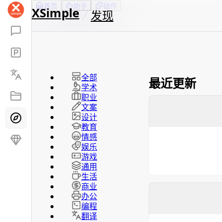
首页
助手
插件
XSimple
发现
全部
最近更新
学术
职业
文案
设计
教育
情感
娱乐
游戏
通用
生活
商业
办公
编程
翻译