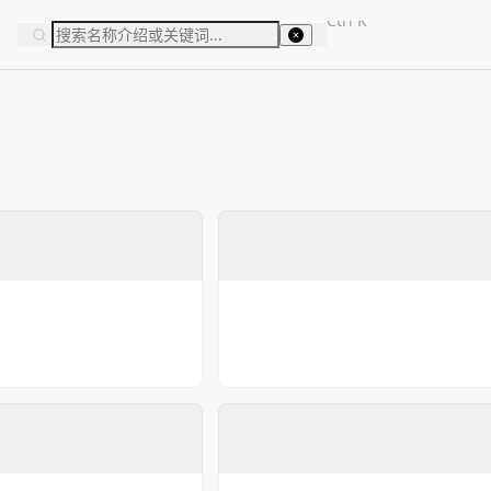
Ctrl
K