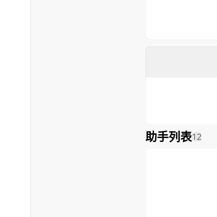
助手列表
12