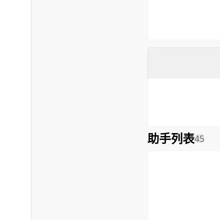
助手列表
45