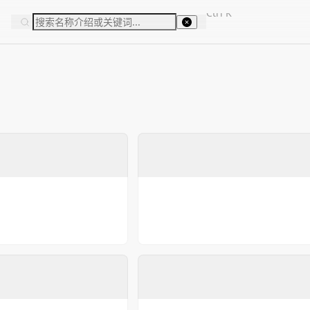
Ctrl
K