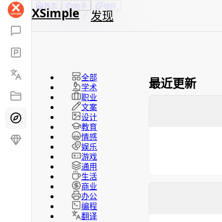
首页
助手
插件
XSimple
发现
全部
最近更新
学术
职业
文案
设计
教育
情感
娱乐
游戏
通用
生活
商业
办公
编程
翻译