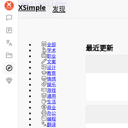
首页
助手
插件
XSimple
发现
全部
最近更新
学术
职业
文案
设计
教育
情感
娱乐
游戏
通用
生活
商业
办公
编程
翻译