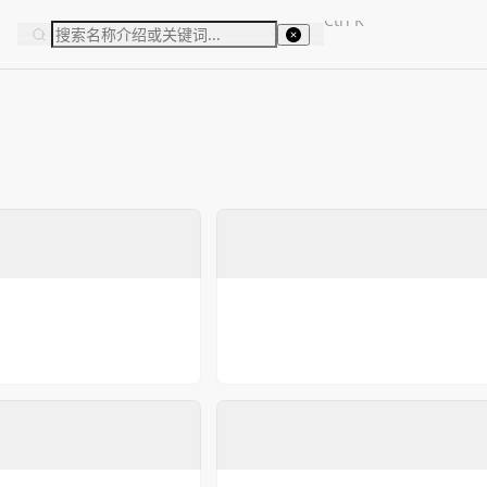
Ctrl
K