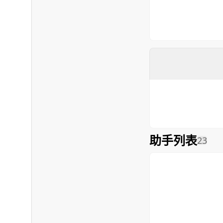
助手列表
23