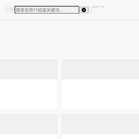
Ctrl
K