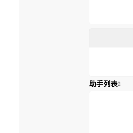
助手列表
2