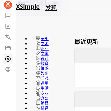
首页
助手
插件
XSimple
发现
全部
最近更新
学术
职业
文案
设计
教育
情感
娱乐
游戏
通用
生活
商业
办公
编程
翻译