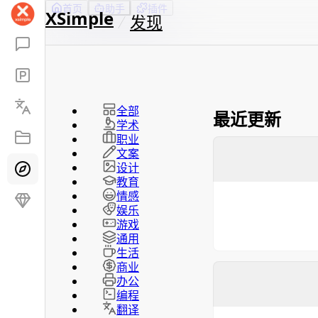
首页
助手
插件
XSimple
发现
全部
最近更新
学术
职业
文案
设计
教育
情感
娱乐
游戏
通用
生活
商业
办公
编程
翻译