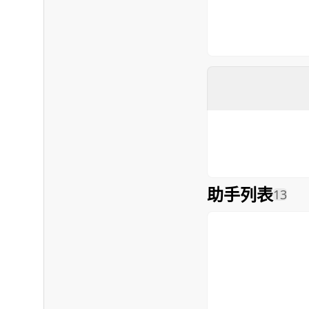
助手列表
13