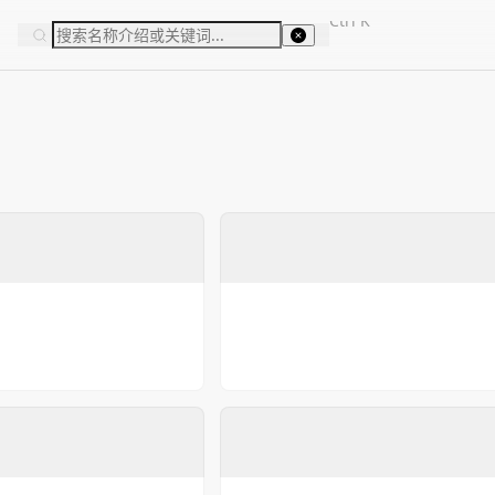
Ctrl
K